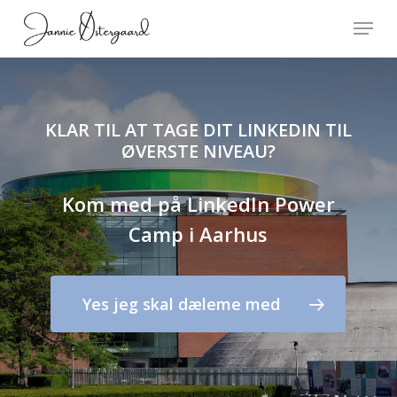
Skip
Menu
to
main
content
KLAR TIL AT TAGE DIT LINKEDIN TIL
ØVERSTE NIVEAU?
Kom med på LinkedIn Power
Camp i Aarhus
Yes jeg skal dæleme med