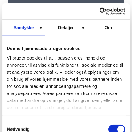
Hvad får du med:
Samtykke
Detaljer
Om
Intensiv læring:
Denne hjemmeside bruger cookies
Ingen tåge-tale. I stedet en hel dag med komplet
Vi bruger cookies til at tilpasse vores indhold og
optimering af din profil, inkl. dit Cover, så din online
annoncer, til at vise dig funktioner til sociale medier og til
synlighed går fra Zzzz til professionel skarp.
at analysere vores trafik. Vi deler også oplysninger om
din brug af vores hjemmeside med vores partnere inden
Konkret indføring i Content-strategier, personlig
for sociale medier, annonceringspartnere og
branding og Employer Advocacy begrebet. Alt klar til
analysepartnere. Vores partnere kan kombinere disse
direkte implementering.
data med andre oplysninger, du har givet dem, eller som
de har indsamlet fra din brug af deres tjenester.
Dagen varierer med korte oplæg og konkret hands-on
praksis, hvor du arbejder med læring direkte på din
Samtykkevalg
LinkedIn profil. Det hele serveret med jysk kant,
Nødvendig