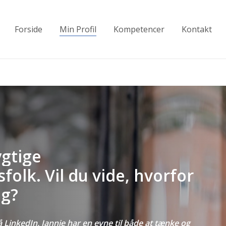
Forside
Min Profil
Kompetencer
Kontakt
gtige
folk.
Vil
du
vide,
hvorfor
g?
å LinkedIn. Jannie har en evne til både at tænke og