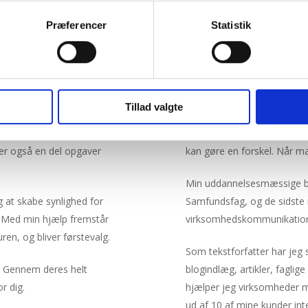
Præferencer
Statistik
 og lynhurtigt mærke en
De stærke fortællinger, de 
 havnet det helt rigtige
tiltaler mig. Jeg kan med le
gavn. For mig betyder det i
Tillad valgte
ationskonsulent,
Om jeg skriver tekster med
Typisk har jeg faste
skriver tekster med den prof
er også en del opgaver
kan gøre en forskel. Når m
Min uddannelsesmæssige b
 at skabe synlighed for
Samfundsfag, og de sidste m
 Med min hjælp fremstår
virksomhedskommunikation
en, og bliver førstevalg.
Som tekstforfatter har jeg 
. Gennem deres helt
blogindlæg, artikler, fagl
r dig.
hjælper jeg virksomheder me
ud af 10 af mine kunder inte