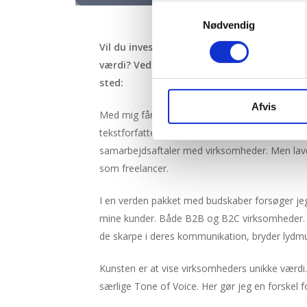
Samtykkevalg
Nødvendig
Vil du investere i din virksomheds succes,
værdi?
Ved du hvad…du er heldig, for du er
sted:
Afvis
Med mig får du en top-professionel kommunik
tekstforfatter, underviser og foredragsholder. 
samarbejdsaftaler med virksomheder. Men lav
som freelancer.
I en verden pakket med budskaber forsøger jeg
mine kunder. Både B2B og B2C virksomheder.
de skarpe i deres kommunikation, bryder lydmur
Kunsten er at vise virksomheders unikke værdi
særlige Tone of Voice. Her gør jeg en forskel fo