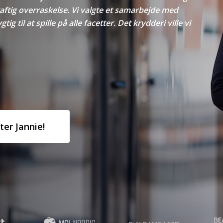
aftig overraskelse. Vi valgte et samarbejde med
ig til at spille på alle facetter. Det krydderi ville vi
ter Jannie!