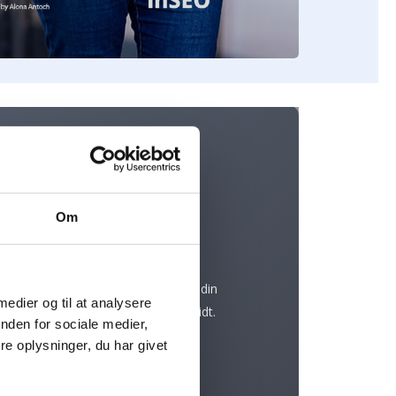
Kæmpe vidensbank
Om
Du får gavn af min store indsigt i
kommunikation, målgrupper og
kundepsykologi. Det bliver kun til din
 medier og til at analysere
fordel, at min erfaring spænder vidt.
nden for sociale medier,
e oplysninger, du har givet