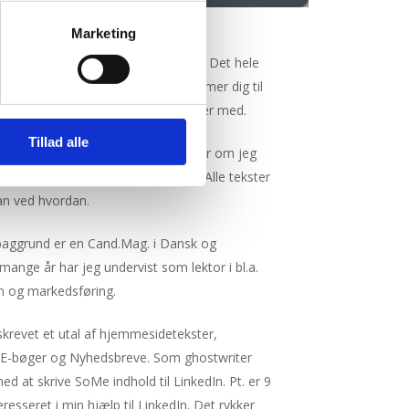
Marketing
skæve vinkler, det personlige præg. Det hele
thed skrive i alle genrer, og det kommer dig til
kke noget, hvilke tekster jeg arbejder med.
Tillad alle
 den kække, humoristiske tone. Eller om jeg
essionelle mere fagspecifikke lyd. Alle tekster
an ved hvordan.
aggrund er en Cand.Mag. i Dansk og
ange år har jeg undervist som lektor i bl.a.
 og markedsføring.
skrevet et utal af hjemmesidetekster,
ige E-bøger og Nyhedsbreve. Som ghostwriter
d at skrive SoMe indhold til LinkedIn. Pt. er 9
resseret i min hjælp til LinkedIn. Det rykker