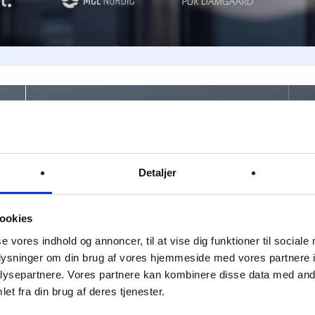
Din tilfredshed i fokus
Detaljer
Du får altid teksterne til gennemlæsning.
Skal noget ændres, får du lavet det, så du
ookies
bliver tilfreds. Skal der mere end én
se vores indhold og annoncer, til at vise dig funktioner til sociale
ændring til, så gør vi det.
oplysninger om din brug af vores hjemmeside med vores partnere i
ysepartnere. Vores partnere kan kombinere disse data med andr
et fra din brug af deres tjenester.