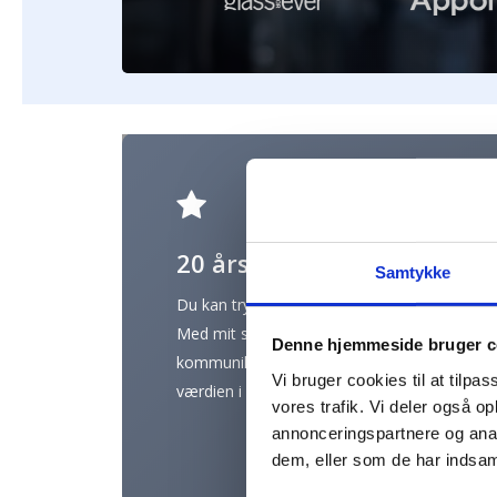
20 års erfaring
Samtykke
Du kan trygt overlade dine tekster til mig.
Med mit store kendskab til SEO og
Denne hjemmeside bruger c
kommunikation, vil du hurtigt mærke
Vi bruger cookies til at tilpas
værdien i vores samarbejde.
vores trafik. Vi deler også 
annonceringspartnere og anal
dem, eller som de har indsaml