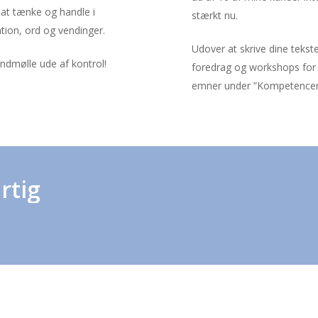
 at tænke og handle i
stærkt nu.
tion, ord og vendinger.
Udover at skrive dine tekste
indmølle ude af kontrol!
foredrag og workshops for
emner under ”Kompetencer
rtig
Ja t
modt
Cavl